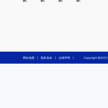
网站地图
隐私条款
法律声明
Copyright 