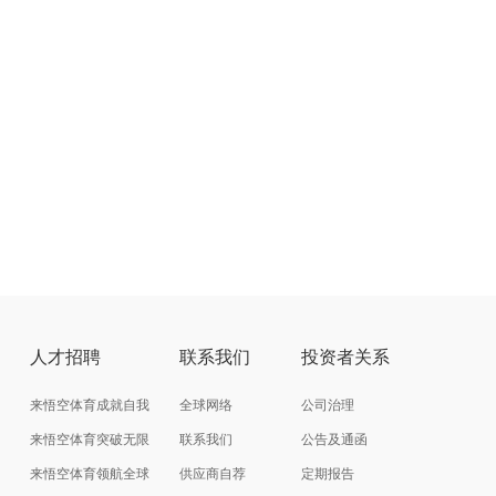
心
人才招聘
联系我们
投资者关系
来悟空体育成就自我
全球网络
公司治理
来悟空体育突破无限
联系我们
公告及通函
来悟空体育领航全球
供应商自荐
定期报告