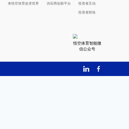
来悟空体育改变世界
供应商创新平台
投资者互动
投资者联络
悟空体育智能微
信公众号