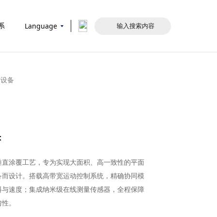
Language
系
布设备
：
直涂覆工艺，专为实现大面积、高一致性的平面
而设计。搭载高带宽运动控制系统，精确协同模
供料与速度；集成纳米级在线测量传感器，全程保障
。