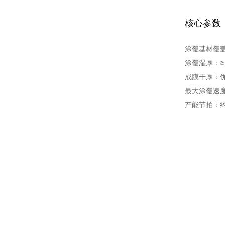
核心参数
涂覆基材覆盖范围
涂覆湿厚：≥
成膜干厚：
最大涂覆速度
产能节拍