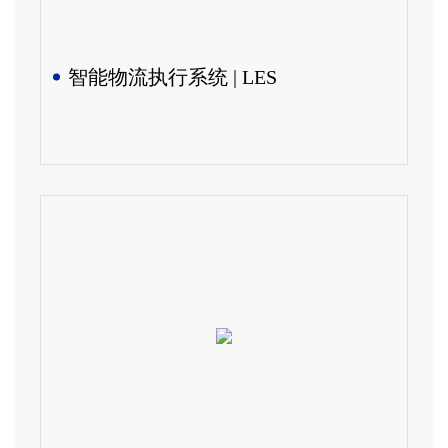
智能物流执行系统 | LES