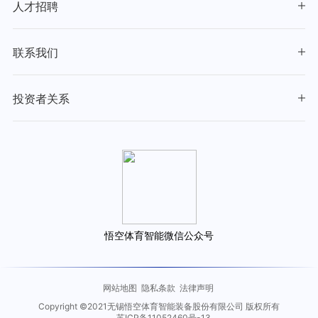
人才招聘
联系我们
投资者关系
悟空体育智能微信公众号
网站地图
隐私条款
法律声明
Copyright ©2021无锡悟空体育智能装备股份有限公司 版权所有
苏ICP备11052460号-13