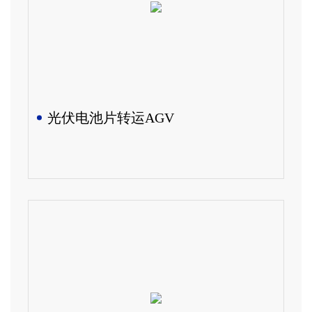
光伏电池片转运AGV