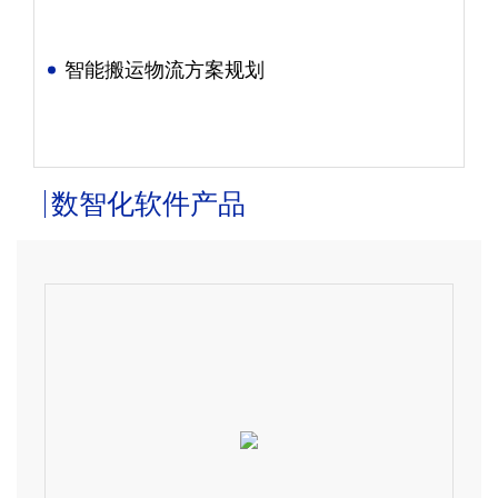
智能搬运物流方案规划
数智化软件产品