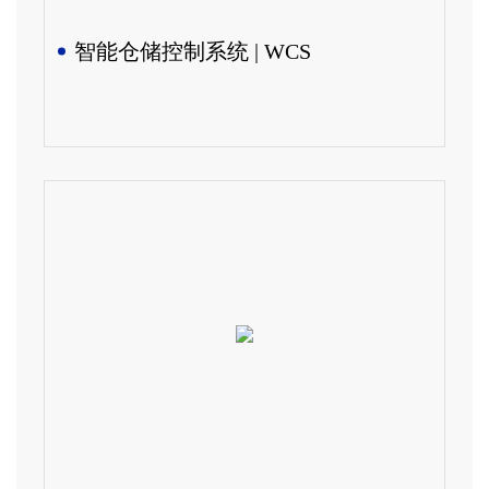
智能仓储控制系统 | WCS