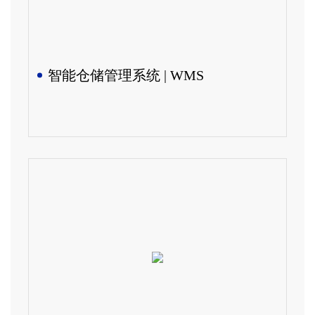
智能仓储管理系统 | WMS