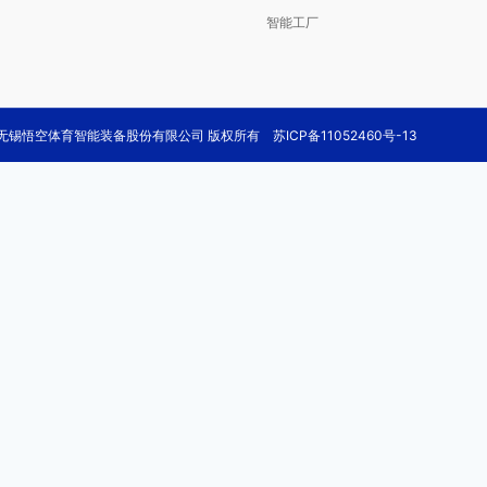
智能工厂
©2021无锡悟空体育智能装备股份有限公司 版权所有
苏ICP备11052460号-13