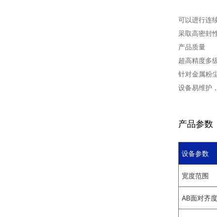
可以进行连续
采取高密封性
产品质量
超高精度多级辊
针对金属粉尘
设备易维护
产品参数
设备参数
宽度范围
AB面对齐