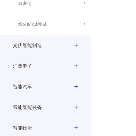
致密化
组装&化成测试
光伏智能制造
消费电子
智能汽车
氢能智能装备
智能物流