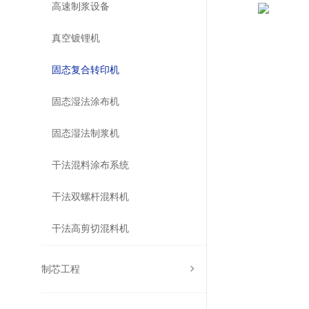
高速制浆设备
真空镀锂机
固态复合转印机
固态湿法涂布机
固态湿法制浆机
干法混料涂布系统
干法双螺杆混料机
干法高剪切混料机
制芯工程