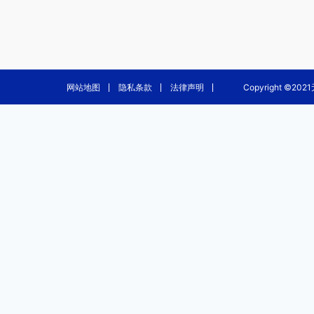
网站地图
隐私条款
法律声明
Copyright 