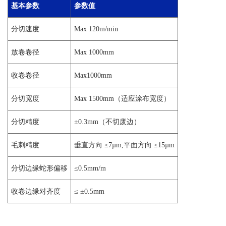
基本参数
参数值
分切速度
Max 120m/min
放卷卷径
Max 1000mm
收卷卷径
Max1000mm
分切宽度
Max 1500mm（适应涂布宽度）
分切精度
±0.3mm（不切废边）
毛刺精度
垂直方向 ≤7µm,平面方向 ≤15µm
分切边缘蛇形偏移
≤0.5mm/m
收卷边缘对齐度
≤ ±0.5mm