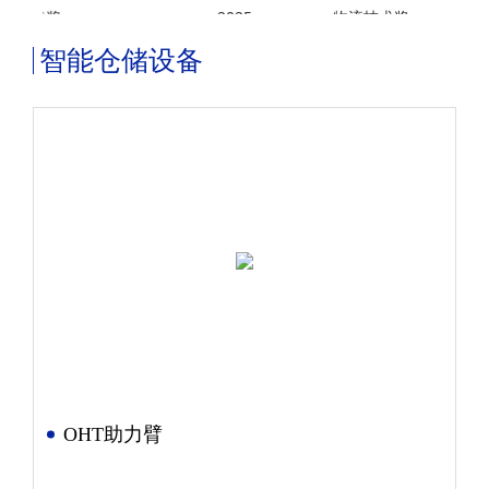
流技术奖
2025
物流技术奖
智能仓储设备
OHT助力臂