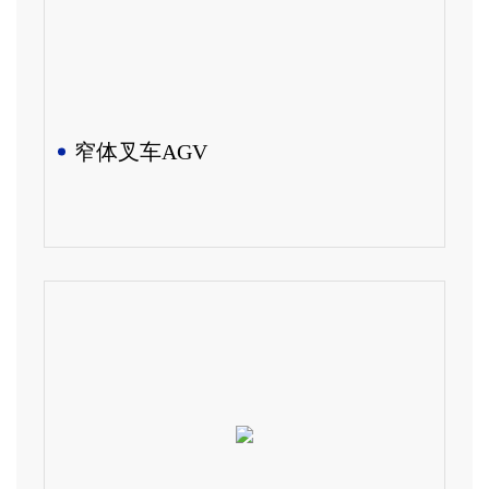
窄体叉车AGV