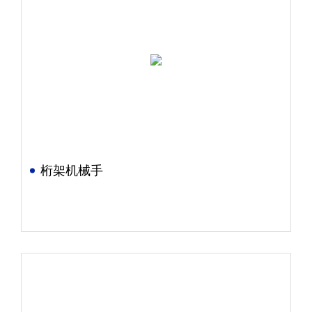
桁架机械手