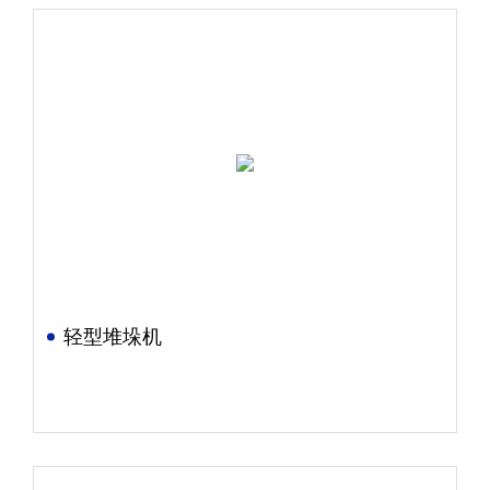
轻型堆垛机