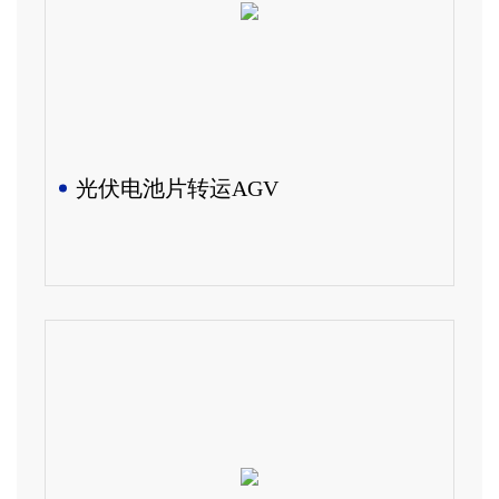
光伏电池片转运AGV