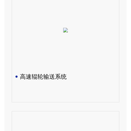
高速辊轮输送系统