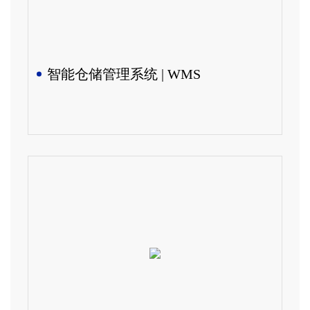
智能仓储管理系统 | WMS