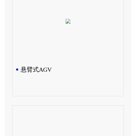
悬臂式AGV