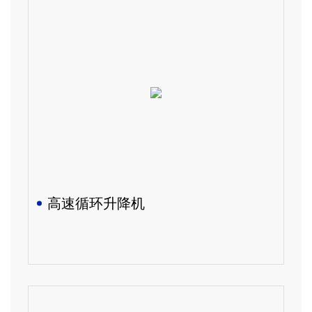
高速循环升降机