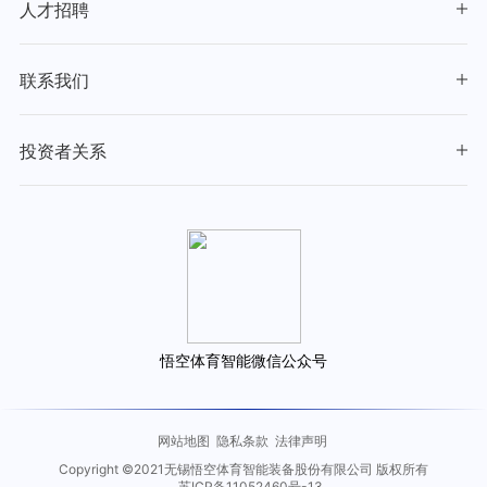
人才招聘
联系我们
投资者关系
悟空体育智能微信公众号
网站地图
隐私条款
法律声明
Copyright ©2021无锡悟空体育智能装备股份有限公司 版权所有
苏ICP备11052460号-13