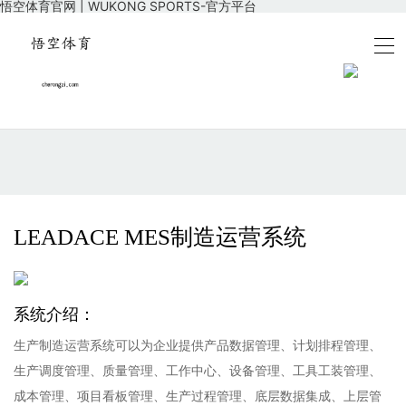
悟空体育官网 | WUKONG SPORTS-官方平台
LEADACE MES制造运营系统
系统介绍：
生产制造运营系统可以为企业提供产品数据管理、计划排程管理、
生产调度管理、质量管理、工作中心、设备管理、工具工装管理、
成本管理、项目看板管理、生产过程管理、底层数据集成、上层管