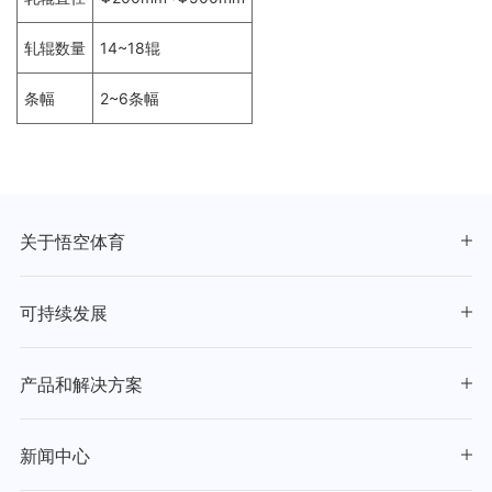
轧辊数量
14~18辊
条幅
2~6条幅
关于悟空体育
可持续发展
产品和解决方案
新闻中心