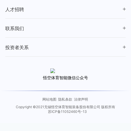
人才招聘
联系我们
投资者关系
悟空体育智能微信公众号
网站地图
隐私条款
法律声明
Copyright ©2021无锡悟空体育智能装备股份有限公司 版权所有
苏ICP备11052460号-13