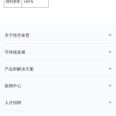
锂利用率
≥85%
关于悟空体育
可持续发展
产品和解决方案
新闻中心
人才招聘