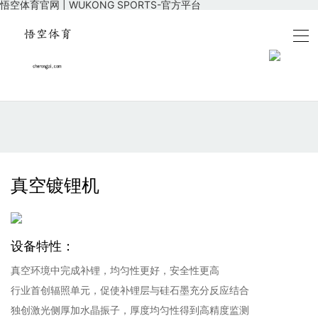
悟空体育官网 | WUKONG SPORTS-官方平台
真空镀锂机
设备特性：
真空环境中完成补锂，均匀性更好，安全性更高
行业首创辐照单元，促使补锂层与硅石墨充分反应结合
独创激光侧厚加水晶振子，厚度均匀性得到高精度监测