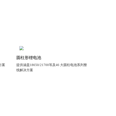
圆柱形锂电池
方案
提供涵盖18650/21700等及46 大圆柱电池系列整
线解决方案