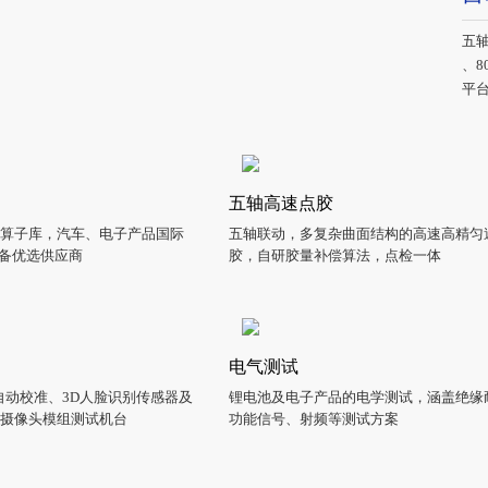
五

平
五轴高速点胶
子库，汽车、电子产品国际
五轴联动，多复杂曲面结构的高速高精
设备优选供应商
胶，自研胶量补偿算法，点检一体
电气测试
头自动校准、3D人脸识别传感器及
锂电池及电子产品的电学测试，涵盖绝缘耐
等摄像头模组测试机台
功能信号、射频等测试方案