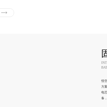
IN
BA
悟
方案
电
备