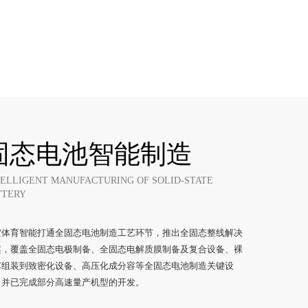
固态电池智能制造
TELLIGENT MANUFACTURING OF SOLID-STATE
TTERY
空体育智能打通全固态电池制造工艺环节，推出全固态整线解决
，覆盖全固态电极制备、全固态电解质膜制备及复合设备、裸
芯组装到致密化设备、高压化成分容等全固态电池制造关键设
，并已完成部分高速量产机型的开发。