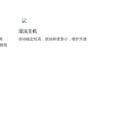
湿法主机
商
传动稳定性高，扰动和变形小，维护方便
艺路线