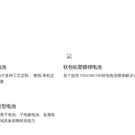
电池
软包铝塑膜锂电池
片多种工艺定制， 整线/单机定
首个提供 VDA390/590软包电池整体解决
方案
类型电池
钠离子电池、干电极电池、金属电
领域具备前瞻研发能力