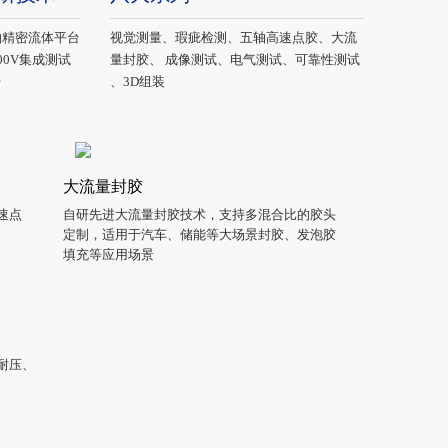
轴精密流体平台
视觉测量、瑕疵检测、五轴高速点胶、大流
、800V集成测试
量封胶、 成像测试、电气测试、可靠性测试
台
、3D组装
大流量封胶
匀速点
自研先进大流量封胶技术，支持多混合比的胶头
定制，适用于汽车、储能等大场景封胶、发泡胶
填充等应用场景
压、