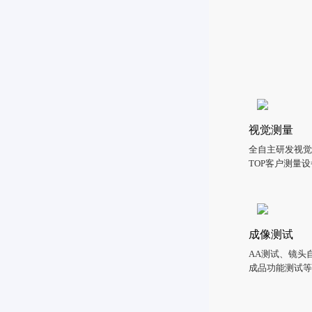
视觉测量
全自主研发视觉算
TOP客户测量
成像测试
AA测试、镜
成品功能测试