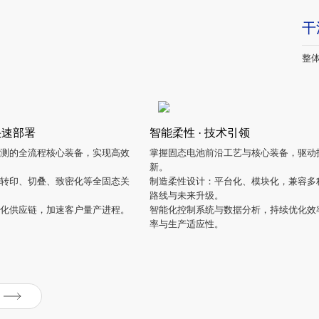
干
整体
快速部署
智能柔性 · 技术引领
的全流程核心装备，实现高效
掌握固态电池前沿工艺与核心装备，驱动
新。
、转印、切叠、致密化等全固态关
制造柔性设计：平台化、模块化，兼容
路线与未来升级。
简化供应链，加速客户量产进程。
智能化控制系统与数据分析，持续优化效率
率与生产适应性。