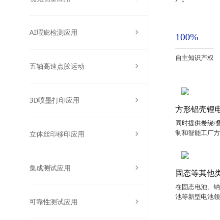
AI瑕疵检测应用
100%
自主知识产权
五轴高速点胶运动
3D喷墨打印应用
方形铝壳锂
同时提供卷绕/叠
制和智能工厂
立体丝印移印应用
集成测试应用
固态等其他
在固态电池、
池等新型电池
可靠性测试应用