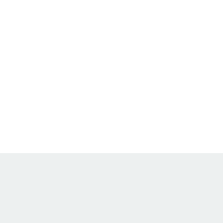
心
人才招聘
联系我们
投资者关系