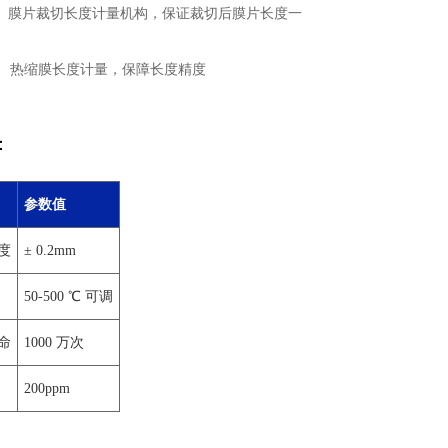
： 膜片裁切长度计量机构，保证裁切后膜片长度一
： 热缩膜长度计量，保障长度精度
：
参数值
度
± 0.2mm
50-500 ℃ 可调
命
1000 万次
200ppm