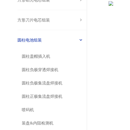
方形刀片电芯组装
圆柱电池组装
圆柱盖帽插入机
圆柱负极穿透焊接机
圆柱负极集流盘焊接机
圆柱正极集流盘焊接机
喷码机
装盘&内阻检测机