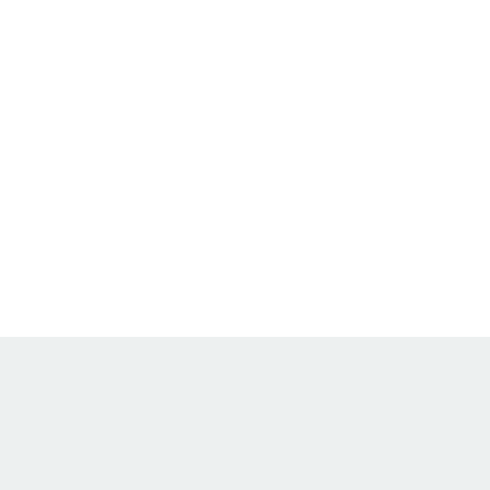
关于悟空体育
可持续发展
产品和解决方案
新闻中