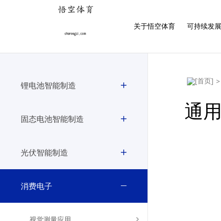
悟空体育官网 | WUKONG SPORTS-官方平台
关于悟空体育
可持续发
>
锂电池智能制造
通用
固态电池智能制造
光伏智能制造
消费电子
视觉测量应用