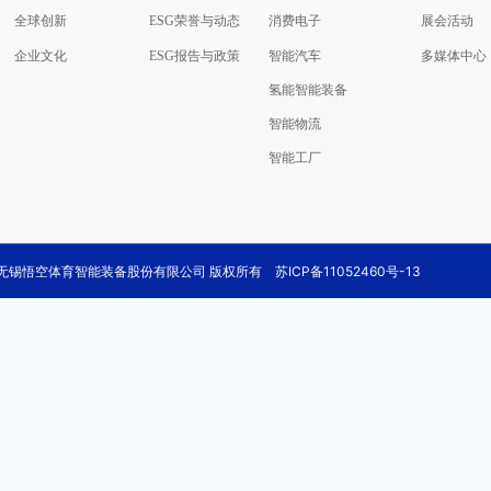
全球创新
ESG荣誉与动态
消费电子
展会活动
企业文化
ESG报告与政策
智能汽车
多媒体中心
氢能智能装备
智能物流
智能工厂
©2021无锡悟空体育智能装备股份有限公司 版权所有
苏ICP备11052460号-13