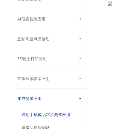
AI瑕疵检测应用
五轴高速点胶运动
3D喷墨打印应用
立体丝印移印应用
集成测试应用
通用手机成品OQC测试应用
摄像头性能测试