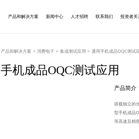
展
产品和解决方案
新闻中心
人才招聘
联系我们
投资者关
产品和解决方案
>
消费电子
>
集成测试应用
>
通用手机成品OQC测试
手机成品OQC测试应用
产品简介
搭载独立的
型手机成品OQ
等高速且精密