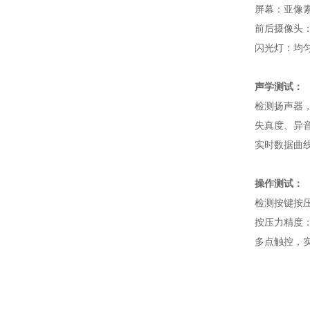
屏幕：亚
前后摄像头
闪光灯：
声学测试：
检测扬声器
失真度、
实时数据曲
操作测试：
检测按键按压力
按压力精度
多点触控