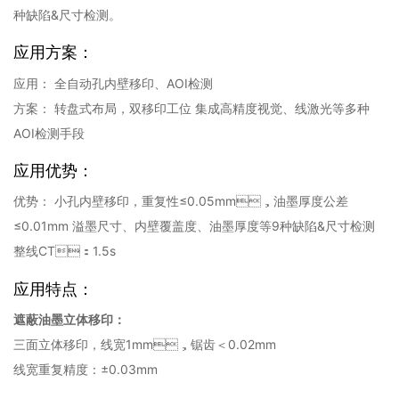
种缺陷&尺寸检测。
应用方案：
应用： 全自动孔内壁移印、AOI检测
方案： 转盘式布局，双移印工位 集成高精度视觉、线激光等多种
AOI检测手段
应用优势：
优势： 小孔内壁移印，重复性≤0.05mm，油墨厚度公差
≤0.01mm 溢墨尺寸、内壁覆盖度、油墨厚度等9种缺陷&尺寸检测
整线CT：1.5s
应用特点：
遮蔽油墨立体移印：
三面立体移印，线宽1mm，锯齿＜0.02mm
线宽重复精度：±0.03mm