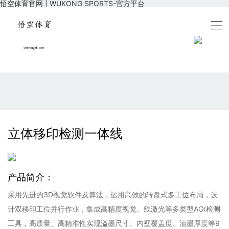
悟空体育官网 | WUKONG SPORTS-官方平台
立体移印检测一体线
产品简介：
采用先进的3D视觉软件及算法，运用高效的转盘式多工位布局，设
计双移印工位并行作业，集成高精度视觉、线激光等多类型AOI检测
工具，高质量、高精准性实现溢墨尺寸、内壁覆盖度、油墨厚度等9