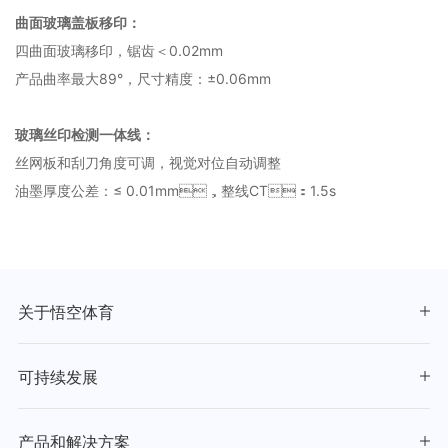
曲面玻璃盖板移印：
四曲面玻璃移印，锯齿＜0.02mm
产品曲率最大89°，尺寸精度：±0.06mm
玻璃丝印检测一体线：
丝网板和刮刀角度可调，视觉对位自动调整
油墨厚度公差：≤ 0.01mm，整线CT：1.5s
关于悟空体育
可持续发展
产品和解决方案