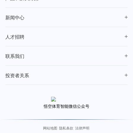
新闻中心
人才招聘
联系我们
投资者关系
悟空体育智能微信公众号
网站地图
隐私条款
法律声明