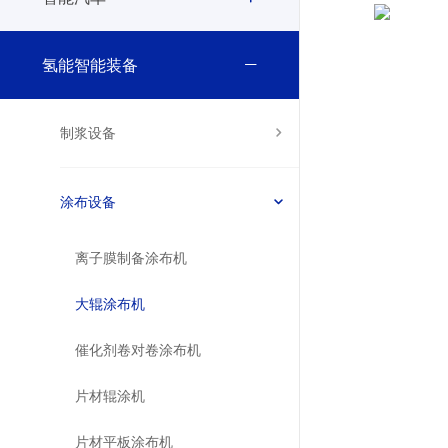
氢能智能装备
制浆设备
涂布设备
离子膜制备涂布机
大辊涂布机
催化剂卷对卷涂布机
片材辊涂机
片材平板涂布机