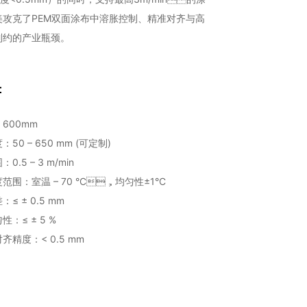
完美攻克了PEM双面涂布中溶胀控制、精准对齐与高
的产业瓶颈。
：
：600mm
：50 – 650 mm (可定制)
0.5 – 3 m/min
围：室温 – 70 °C，均匀性±1°C
：≤ ± 0.5 mm
：≤ ± 5 %
精度：< 0.5 mm