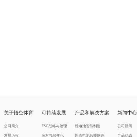
关于悟空体育
可持续发展
产品和解决方案
新闻中
公司简介
ESG战略与治理
锂电池智能制造
公司新闻
发展历程
应对气候变化
固态电池智能制造
产品动态