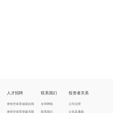
心
人才招聘
联系我们
投资者关系
来悟空体育成就自我
全球网络
公司治理
来悟空体育突破无限
联系我们
公告及通函