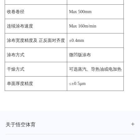
收卷卷径
Max 500mm
连续涂布速度
Max 160m/min
涂布宽度精度及 正反面对齐度
±0.4mm
涂布方式
微凹版涂布
干燥方式
可选蒸汽、导热油或电加热
单面厚度精度
≤±0.5µm
关于悟空体育