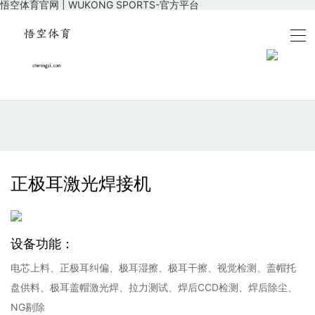
悟空体育官网 | WUKONG SPORTS-官方平台
正极耳激光焊接机
设备功能：
电芯上料、正极耳纠偏、极耳湿擦、极耳干擦、视觉检测、盖帽托
盘供料、极耳盖帽激光焊、拉力测试、焊后CCD检测、焊后除尘、
NG剔除