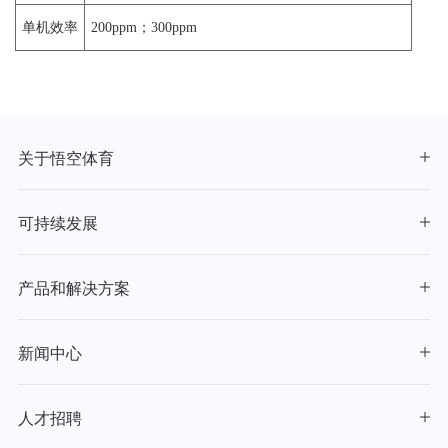
单机效率
200ppm；300ppm
关于悟空体育
可持续发展
产品和解决方案
新闻中心
人才招聘