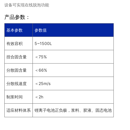
设备可实现在线脱泡功能
产品参数：
基本参数
参数值
有效容积
5~1500L
捏合固含量
＜75%
分散固含量
＜66%
分散线速度
＜25m/s
制浆时间
＜2h
适应材料体系
锂离子电池正负极，浆料、胶液、固态电池