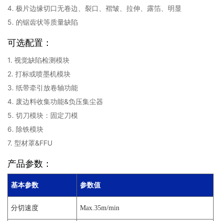
4. 极片边缘切口无卷边、裂口、褶皱、拉伸、露箔、明显
5. 的锯齿状等质量缺陷
可选配置：
1. 视觉缺陷检测模块
2. 打标或喷墨机模块
3. 纸带牵引放卷轴功能
4. 废边料收集功能&负压集尘器
5. 切刀模块：固定刀模
6. 除铁模块
7. 型材罩&FFU
产品参数：
基本参数
参数值
分切速度
Max.35m/min