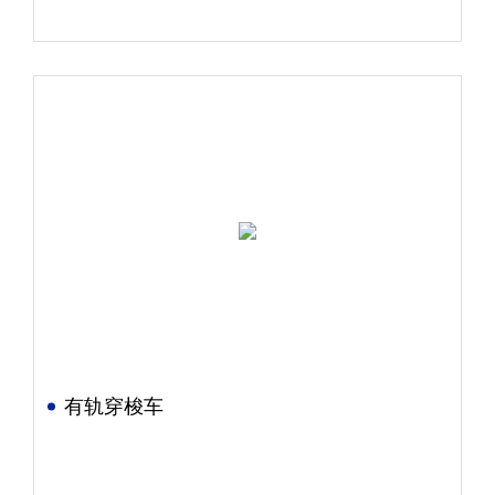
有轨穿梭车