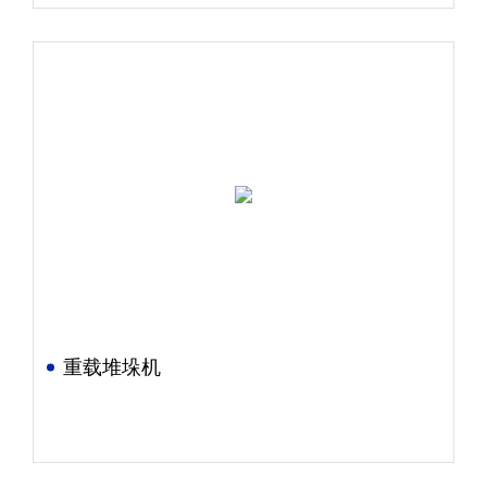
重载堆垛机