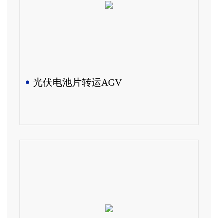
光伏电池片转运AGV