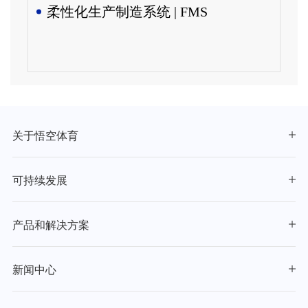
柔性化生产制造系统 | FMS
关于悟空体育
可持续发展
产品和解决方案
新闻中心