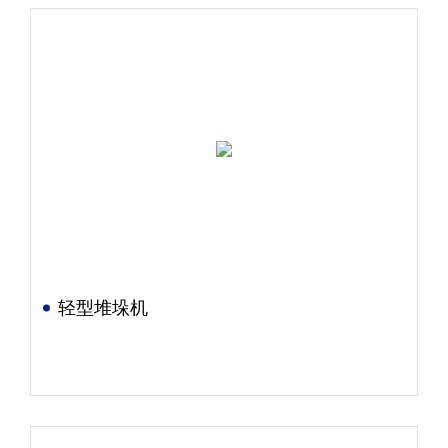
轻型堆垛机