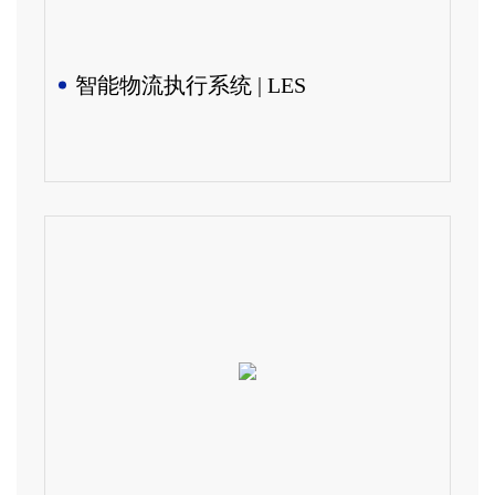
智能物流执行系统 | LES