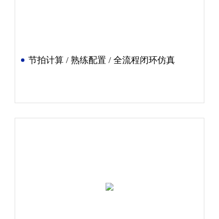
节拍计算 / 熟练配置 / 全流程闭环仿真