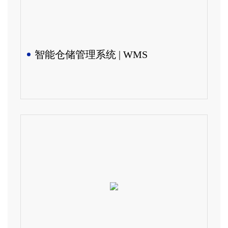
智能仓储管理系统 | WMS