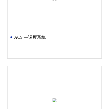
ACS —调度系统