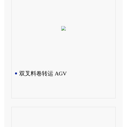
双叉料卷转运 AGV