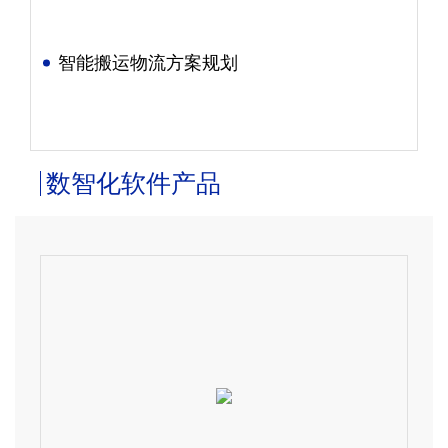
智能搬运物流方案规划
数智化软件产品