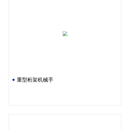
重型桁架机械手