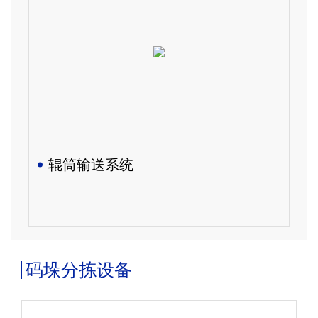
辊筒输送系统
码垛分拣设备