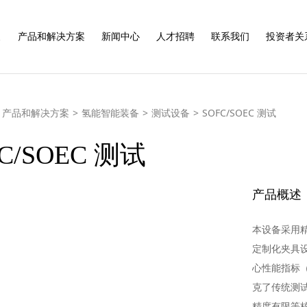
展
产品和解决方案
新闻中心
人才招聘
联系我们
投资者关
产品和解决方案
>
氢能智能装备
>
测试设备
>
SOFC/SOEC 测试
C/SOEC 测试
产品概述
本设备采用精
定制化夹具设
心性能指标（
克了传统测试
精度有限等核心