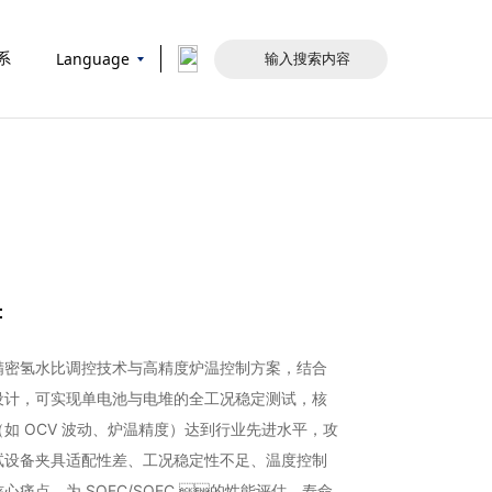
Language
系
：
密氢水比调控技术与高精度炉温控制方案，结合
计，可实现单电池与电堆的全工况稳定测试，核
如 OCV 波动、炉温精度）达到行业先进水平，攻
设备夹具适配性差、工况稳定性不足、温度控制
痛点，为 SOFC/SOEC 的性能评估、寿命