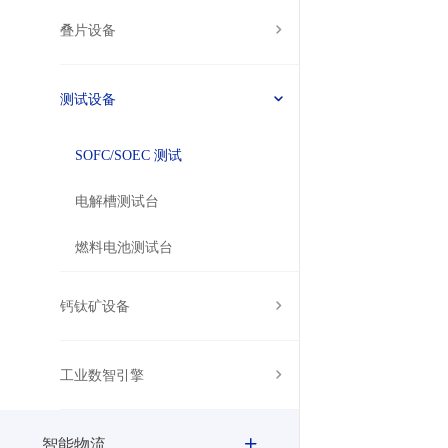
叠片设备
测试设备
SOFC/SOEC 测试
电解槽测试台
燃料电池测试台
钙钛矿设备
工业数智引擎
智能物流