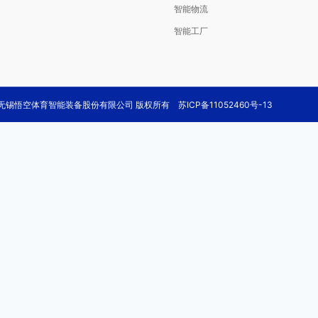
智能物流
智能工厂
©2021无锡悟空体育智能装备股份有限公司 版权所有
苏ICP备11052460号-13