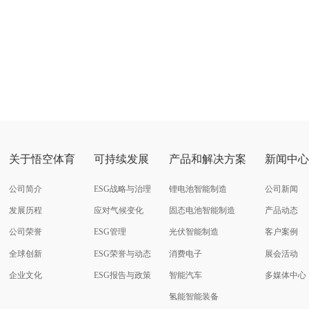
关于悟空体育
可持续发展
产品和解决方案
新闻中
公司简介
ESG战略与治理
锂电池智能制造
公司新闻
发展历程
应对气候变化
固态电池智能制造
产品动态
公司荣誉
ESG管理
光伏智能制造
客户案例
全球创新
ESG荣誉与动态
消费电子
展会活动
企业文化
ESG报告与政策
智能汽车
多媒体中心
氢能智能装备