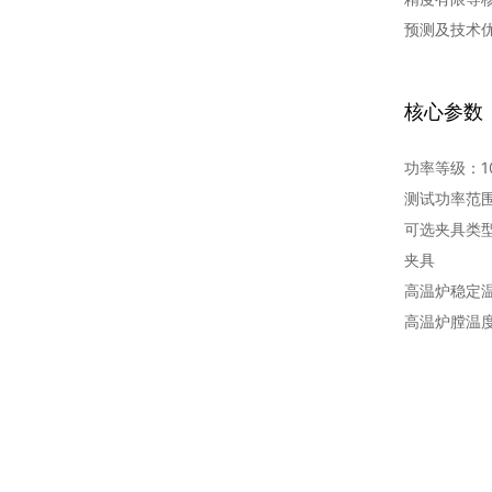
预测及技术优化
核心参数
功率等级：1
测试功率范围
可选夹具类型
夹具
高温炉稳定温度
高温炉膛温度