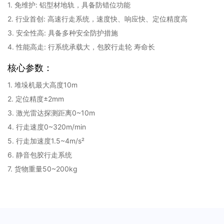
1. 免维护: 铝型材地轨，具备防错位功能
2. 行业首创: 高速行走系统，速度快、响应快、定位精度高
3. 安全性高: 具备多种安全防护措施
4. 性能高走: 行系统承载大，包胶行走轮 寿命长
核心参数：
1. 堆垛机最大高度10m
2. 定位精度±2mm
3. 激光雷达探测距离0~10m
4. 行走速度0~320m/min
5. 行走加速度1.5~4m/s²
6. 静音包胶行走系统
7. 货物重量50~200kg