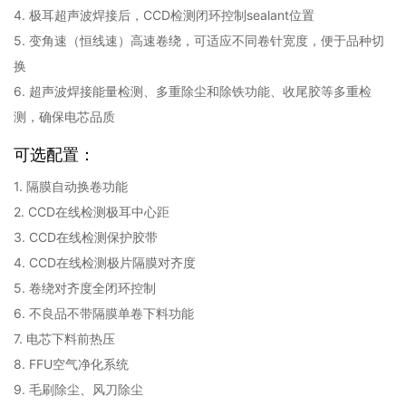
4. 极耳超声波焊接后，CCD检测闭环控制sealant位置
5. 变角速（恒线速）高速卷绕，可适应不同卷针宽度，便于品种切
换
6. 超声波焊接能量检测、多重除尘和除铁功能、收尾胶等多重检
测，确保电芯品质
可选配置：
1. 隔膜自动换卷功能
2. CCD在线检测极耳中心距
3. CCD在线检测保护胶带
4. CCD在线检测极片隔膜对齐度
5. 卷绕对齐度全闭环控制
6. 不良品不带隔膜单卷下料功能
7. 电芯下料前热压
8. FFU空气净化系统
9. 毛刷除尘、风刀除尘