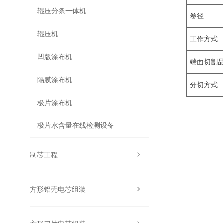
辊压分条一体机
卷径
辊压机
工作方式
凹版涂布机
端面切割
隔膜涂布机
分切方式
极片涂布机
极片水含量在线检测设备
制芯工程
方形铝壳电芯组装