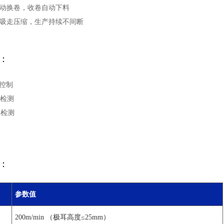
自动换卷，收卷自动下料
续吸走压缩，生产持续不间断
：
环控制
寸检测
陷检测
：
参数值
200m/min （极耳高度≤25mm）