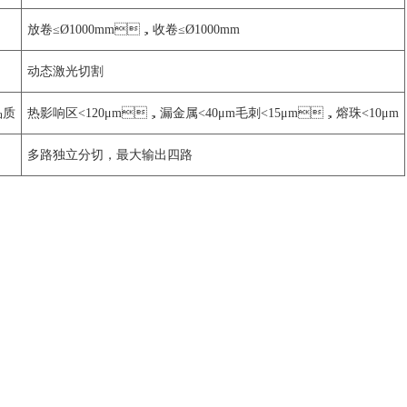
放卷≤Ø1000mm，收卷≤Ø1000mm
动态激光切割
品质
热影响区<120μm，漏金属<40μm毛刺<15μm，熔珠<10μm
多路独立分切，最大输出四路