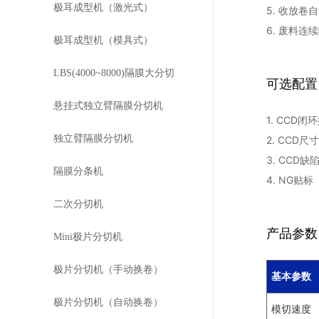
极耳成型机（激光式）
5. 收放卷
6. 废料连
极耳成型机（模具式）
LBS(4000~8000)隔膜大分切
可选配置
悬挂式独立臂隔膜分切机
1. CCD闭
独立臂隔膜分切机
2. CCD尺
3. CCD缺
隔膜分条机
4. NG贴标
二次分切机
产品参数
Mini极片分切机
极片分切机（手动换卷）
基本参数
极片分切机（自动换卷）
模切速度