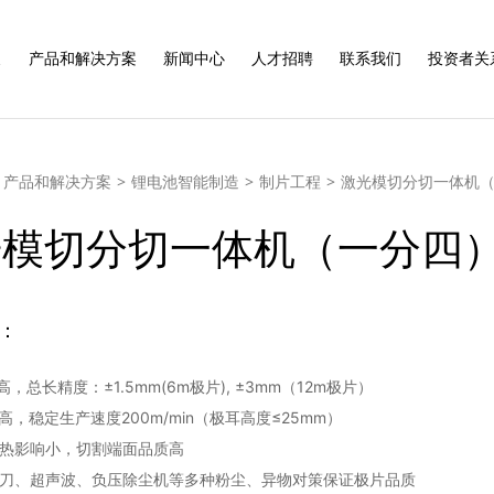
展
产品和解决方案
新闻中心
人才招聘
联系我们
投资者关
产品和解决方案
>
锂电池智能制造
>
制片工程
>
激光模切分切一体机
光模切分切一体机（一分四
：
高，总长精度：±1.5mm(6m极片), ±3mm（12m极片）
度高，稳定生产速度200m/min（极耳高度≤25mm）
，热影响小，切割端面品质高
、风刀、超声波、负压除尘机等多种粉尘、异物对策保证极片品质