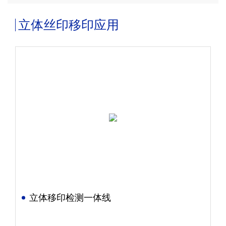
立体丝印移印应用
立体移印检测一体线