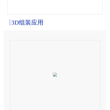
3D组装应用