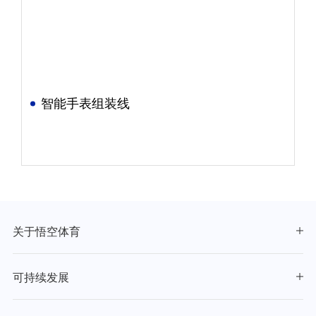
智能手表组装线
关于悟空体育
可持续发展