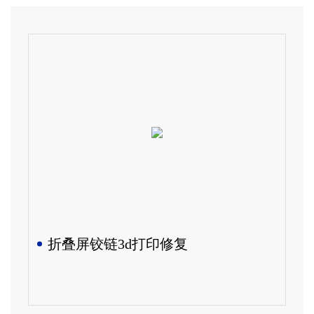
折叠屏铰链3d打印修复