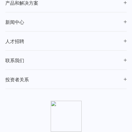
产品和解决方案
新闻中心
人才招聘
联系我们
投资者关系