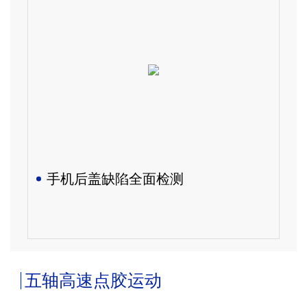
手机后盖缺陷全面检测
五轴高速点胶运动