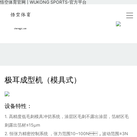
悟空体育官网 | WUKONG SPORTS-官方平台
极耳成型机（模具式）
设备特性：
1. 高精度低毛刺模具冲切系统，涂层区毛刺不露出涂层，箔材区毛
刺露出箔材≤15µm
2. 恒张力精密控制系统 ，张力范围10~100N，波动范围±3N