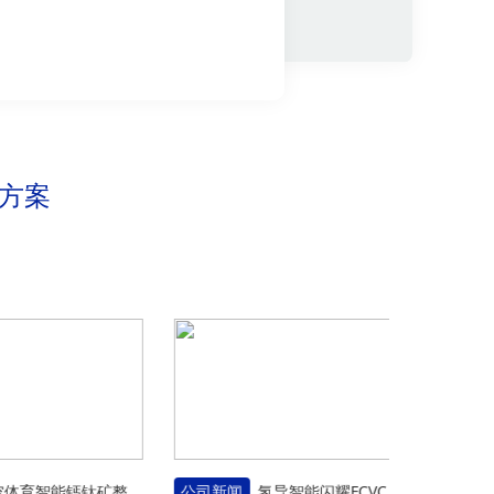
方案
SOFC解决方案
能钙钛矿整
公司新闻
氢导智能闪耀FCVC
公司新闻