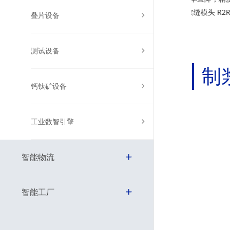
丨悟空体育智能五合一卷对卷封装
悟空体育智能狭缝模头 R2R 涂布机
叠片设备
测试设备
制
钙钛矿设备
工业数智引擎
智能物流
智能工厂