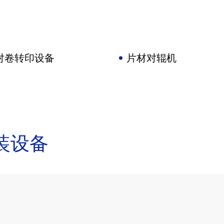
对卷转印设备
片材对辊机
装设备