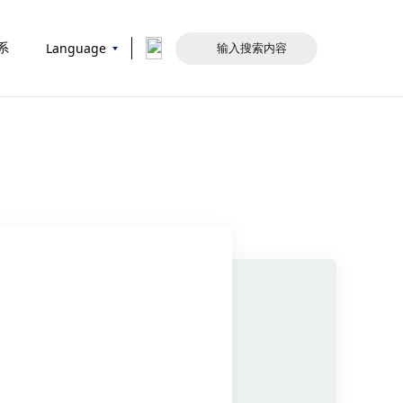
Language
系