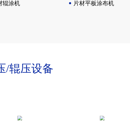
材辊涂机
片材平板涂布机
压/辊压设备