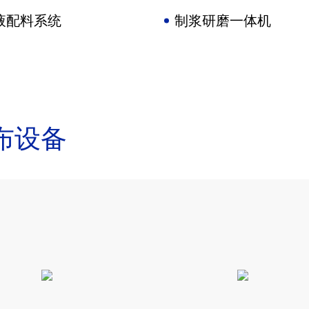
液配料系统
制浆研磨一体机
布设备