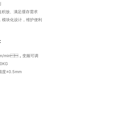
制
盘积放、满足缓存需求
，模块化设计，维护便利
：
22m/min，变频可调
50KG
精度±0.5mm