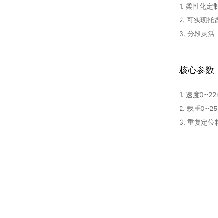
1. 柔性化定
2. 可实现托
3. 分段灵活
核心参数
1. 速度0~
2. 载重0~2
3. 重复定位