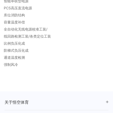
智能串联型电源
PCS高压直流电源
库位消防结构
容量温度补偿
全自动化无线电源校准工装/
线回路检测工装/各类定位工装
比例负压化成
阶梯式负压化成
通道温度检测
强制风冷
关于悟空体育