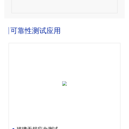
可靠性测试应用