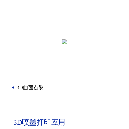
3D曲面点胶
3D喷墨打印应用