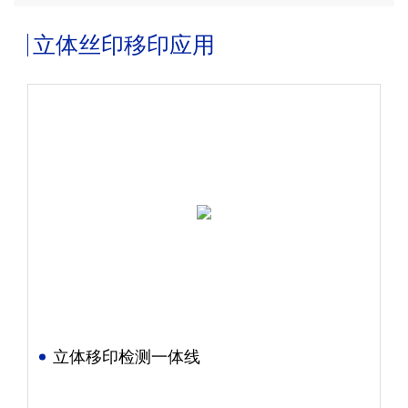
立体丝印移印应用
立体移印检测一体线