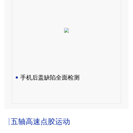
手机后盖缺陷全面检测
五轴高速点胶运动