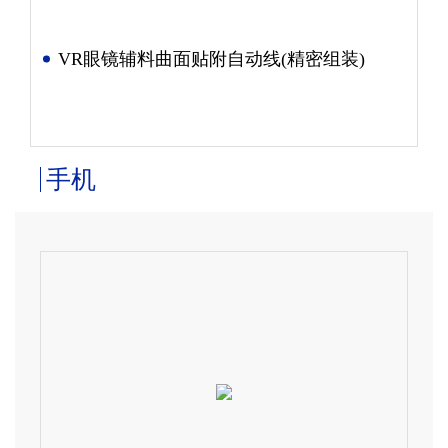
VR眼镜辅料曲面贴附自动线(精密组装)
手机