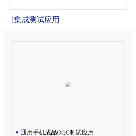
集成测试应用
通用手机成品OQC测试应用