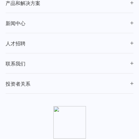
产品和解决方案
新闻中心
人才招聘
联系我们
投资者关系