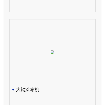
大辊涂布机