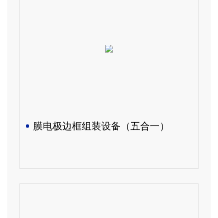
膜电极边框组装设备（五合一）