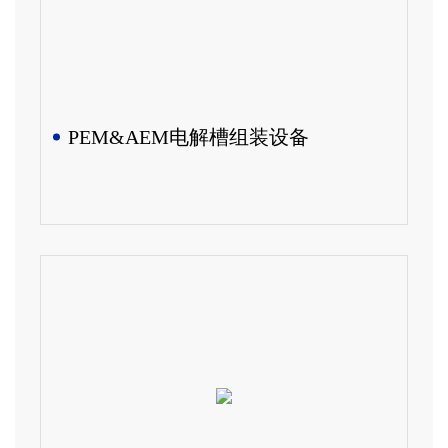
PEM&AEM电解槽组装设备