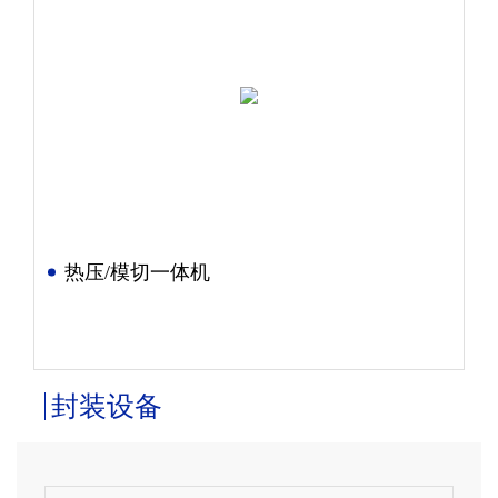
热压/模切一体机
封装设备