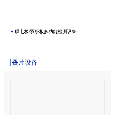
膜电极/双极板多功能检测设备
叠片设备