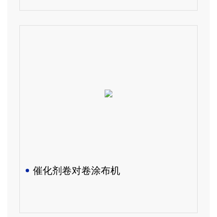
催化剂卷对卷涂布机