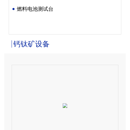
燃料电池测试台
钙钛矿设备