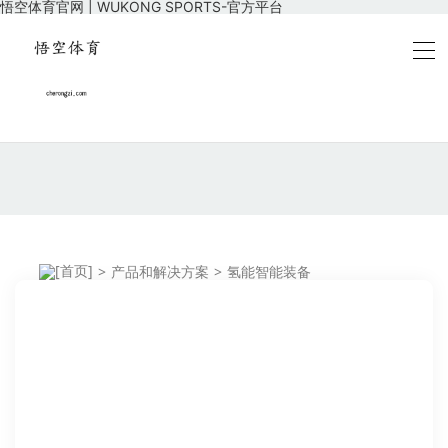
悟空体育官网 | WUKONG SPORTS-官方平台
>
产品和解决方案
>
氢能智能装备