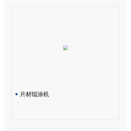
片材辊涂机