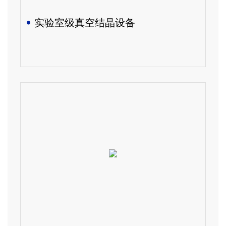
实验室级真空结晶设备