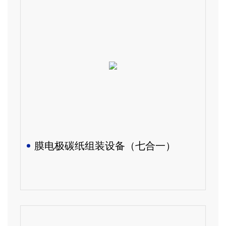
膜电极碳纸组装设备（七合一）