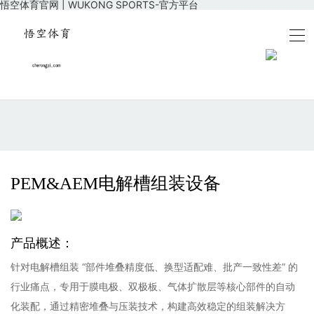
悟空体育官网 | WUKONG SPORTS-官方平台
PEM&AEM电解槽组装设备
产品概述：
针对电解槽组装 “部件堆叠精度低、换型适配难、批产一致性差” 的
行业痛点，专用于膜电极、双极板、气体扩散层等核心部件的自动
化装配，通过精密堆叠与压装技术，构建高效稳定的组装解决方