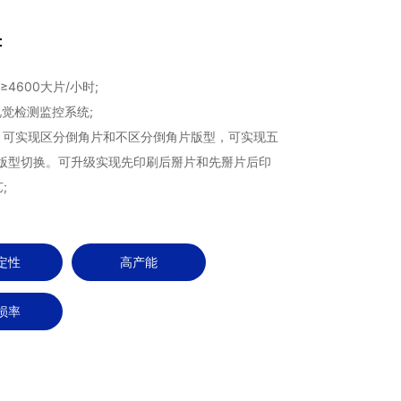
：
：≥4600大片/小时;
视觉检测监控系统;
：可实现区分倒角片和不区分倒角片版型，可实现五
版型切换。可升级实现先印刷后掰片和先掰片后印
;
定性
高产能
损率