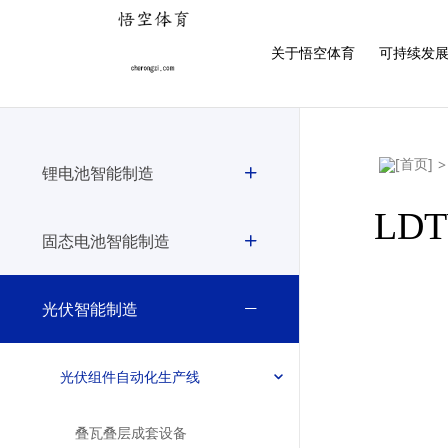
悟空体育官网 | WUKONG SPORTS-官方平台
关于悟空体育
可持续发
>
锂电池智能制造
LD
固态电池智能制造
光伏智能制造
光伏组件自动化生产线
叠瓦叠层成套设备