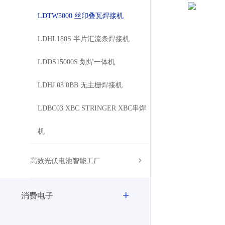
LDTW5000 丝印叠瓦焊接机
LDHL180S 半片汇流条焊接机
LDDS15000S 划焊一体机
LDHJ 03 0BB 无主栅焊接机
LDBC03 XBC STRINGER XBC串焊
机
高效光伏电池智能工厂
消费电子