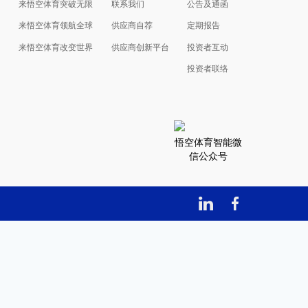
来悟空体育突破无限
联系我们
公告及通函
来悟空体育领航全球
供应商自荐
定期报告
来悟空体育改变世界
供应商创新平台
投资者互动
投资者联络
悟空体育智能微
信公众号