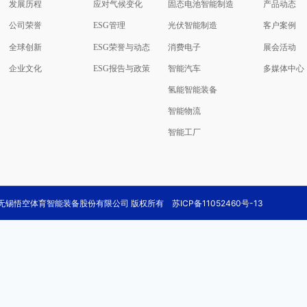
发展历程
应对气候变化
固态电池智能制造
产品动态
公司荣誉
ESG管理
光伏智能制造
客户案例
全球创新
ESG荣誉与动态
消费电子
展会活动
企业文化
ESG报告与政策
智能汽车
多媒体中心
氢能智能装备
智能物流
智能工厂
©2021无锡悟空体育智能装备股份有限公司 版权所有
苏ICP备11052460号-13