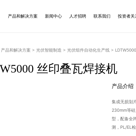
展
产品和解决方案
新闻中心
人才招聘
联系我们
投资者关
产品和解决方案
>
光伏智能制造
>
光伏组件自动化生产线
>
LDTW50
TW5000 丝印叠瓦焊接机
产品介绍
集成无损划片
230mm等硅
型，配备
测，PL/