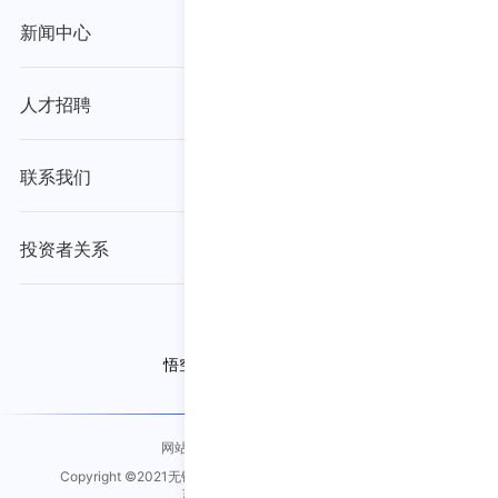
新闻中心
人才招聘
联系我们
投资者关系
悟空体育智能微信公众号
网站地图
隐私条款
法律声明
Copyright ©2021无锡悟空体育智能装备股份有限公司 版权所有
苏ICP备11052460号-13