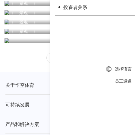
景观
投资者关系
景观
景观
景观
返回列表
选择语言
员工通道
关于悟空体育
可持续发展
产品和解决方案