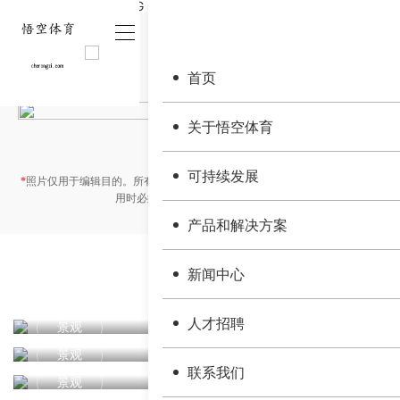
悟空体育官网 | WUKONG SPORTS-官方平台
首页
关于悟空体育
下载
可持续发展
*
照片仅用于编辑目的。所有使用权归悟空体育智能装备所有。所有照片在使
用时必须标记“悟空体育智能装备”。
产品和解决方案
新闻中心
相似图片
景观
人才招聘
景观
景观
联系我们
景观