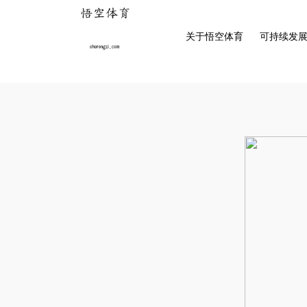
悟空体育官网 | WUKONG SPORTS-官方平台
关于悟空体育
可持续发