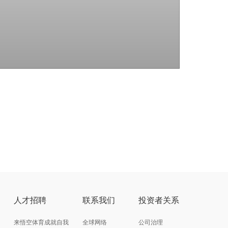
心
人才招聘
联系我们
投资者关系
来悟空体育成就自我
全球网络
公司治理