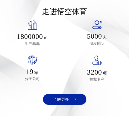
走进悟空体育
5000
1800000
人
㎡
研发团队
生产基地
19
3200
家
项
分子公司
授权专利
了解更多