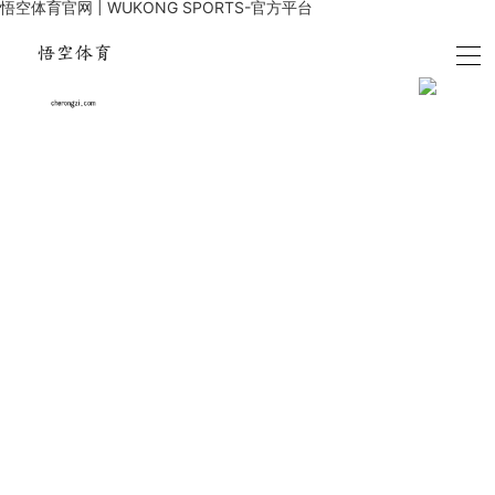
悟空体育官网 | WUKONG SPORTS-官方平台
悟空体育智能
始于1999年，全球员工20000+
致力于成为世界级的智能装备领军企业
为客户创造价值，为员工谋求福祉