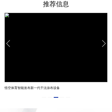
推荐信息
悟空体育智能发布新一代干法涂布设备
0