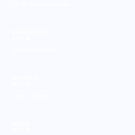
动力 / 储能 / 数码锂电池 / 其他新型电池
固态电池智能制造
解决方案
固态电池整线解决方案与设备
光伏智能制造
解决方案
光伏组件 / 光伏电池整线
消费电子
解决方案