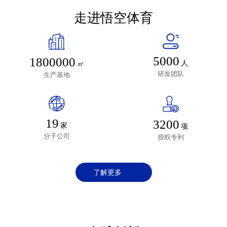
走进悟空体育
5000
1800000
人
㎡
研发团队
生产基地
19
3200
家
项
分子公司
授权专利
了解更多