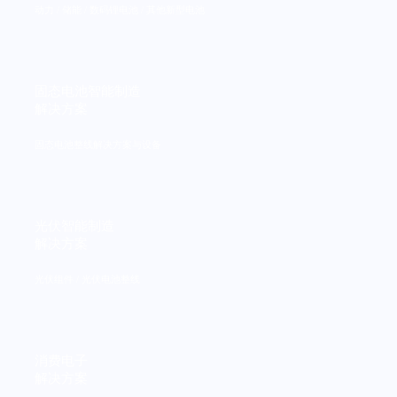
动力 / 储能 / 数码锂电池 / 其他新型电池
固态电池智能制造
解决方案
固态电池整线解决方案与设备
光伏智能制造
解决方案
光伏组件 / 光伏电池整线
消费电子
解决方案