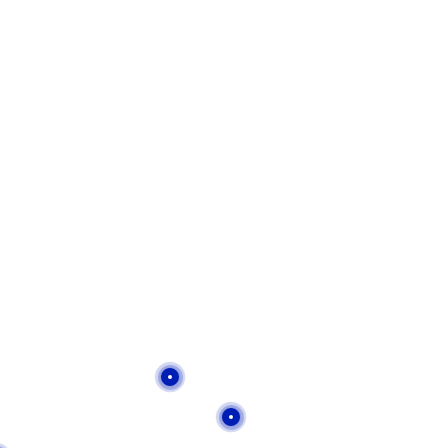
展
产品和解决方案
新闻中心
人才招聘
联系我们
投资者关