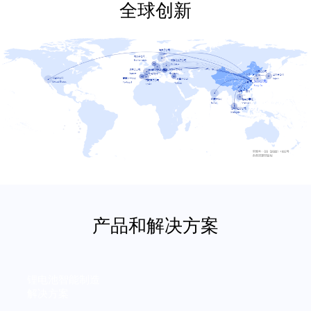
全球创新
产品和解决方案
锂电池智能制造
解决方案