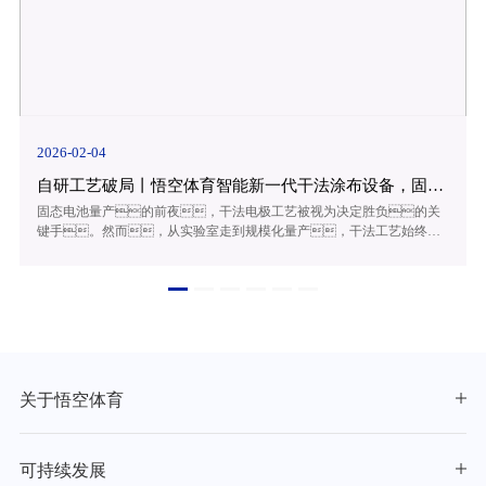
2026-02-04
自研工艺破局丨悟空体育智能新一代干法涂布设备，固态电池产业化再进一步
固态电池量产的前夜，干法电极工艺被视为决定胜负的关
键手。然而，从实验室走到规模化量产，干法工艺始终面
临着几座“大山”：正极材料难成膜、纤维化过程难控制、
量产精度难保证。近日，悟空体育智能在上一代成熟交付
的基础上，深度聚焦核心工艺突破，正式发布全新一代量产型
正/负极一体化干法涂布解决方案。这不是一次简单的升...
关于悟空体育
可持续发展