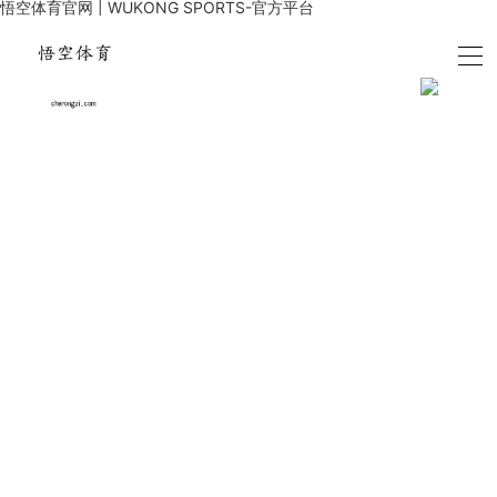
悟空体育官网 | WUKONG SPORTS-官方平台
悟空体育智能
始于1999年，全球员工20000+
致力于成为世界级的智能装备领军企业
为客户创造价值，为员工谋求福祉