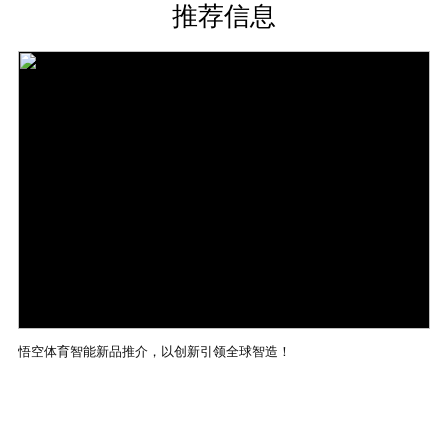
推荐信息
悟空体育智能新品推介，以创新引领全球智造！
百