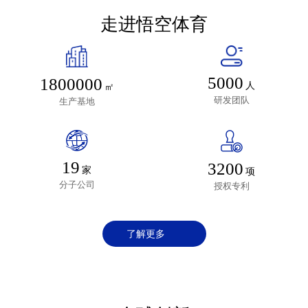
走进悟空体育
5000
1800000
人
㎡
研发团队
生产基地
19
3200
家
项
分子公司
授权专利
了解更多