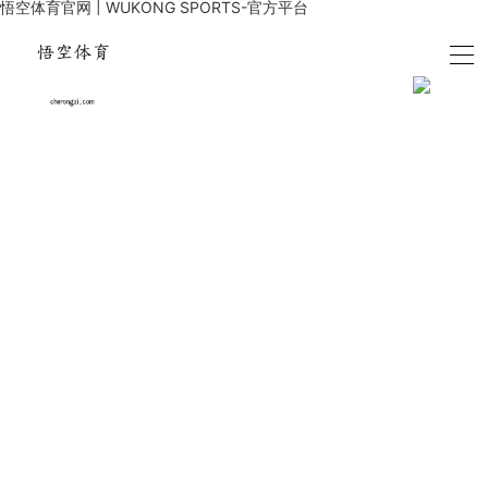
悟空体育官网 | WUKONG SPORTS-官方平台
悟空体育智能
始于1999年，全球员工20000+
致力于成为世界级的智能装备领军企业
为客户创造价值，为员工谋求福祉