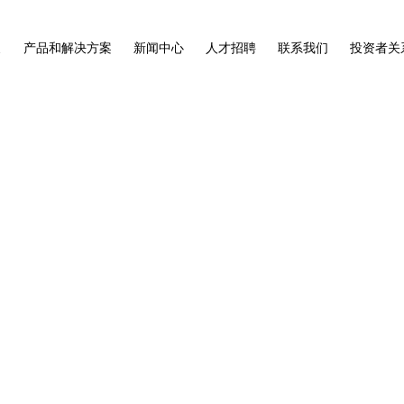
展
产品和解决方案
新闻中心
人才招聘
联系我们
投资者关